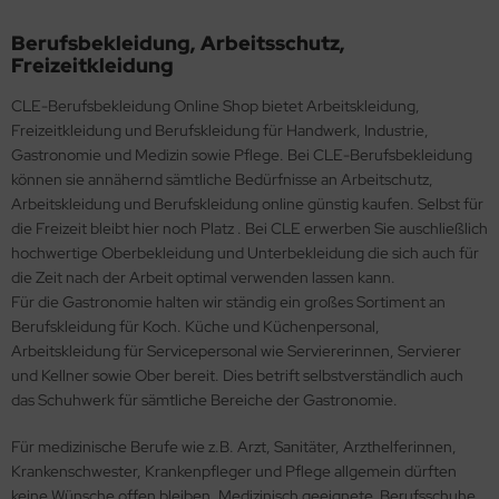
ROTECT® Warnschutz-Jacken Parkas Westen Multinorm
lli Hemd Shirt Bluse
rforder Zunftkleidung
menmode
cherheitsschuhe Damen
rufsschuhe Herren
derhandschuhe
S Sicherheitsschuhe
Berufsbekleidung, Arbeitsschutz,
Freizeitkleidung
odies und Sweatshirts unisex 4PROTECT® Workwear
hreinerkleidung
nftkleidung Zubehör
rrenmode
cherheitsschuhe Übergrößen
rufsschuh Übergrössen
chaniker Handschuhe
w Pionier Workwear
CLE-Berufsbekleidung Online Shop bietet Arbeitskleidung,
rnschutz-Hoodie Sweatshirt Polo T-Shirt 4PROTECT®
hweisserbekleidung
ndstopper Pionier
iße Sicherheitsschuhe
hutzschuhe Clogs
ntagehandschuhe
ltor®
Freizeitkleidung und Berufskleidung für Handwerk, Industrie,
rkwear
Gastronomie und Medizin sowie Pflege. Bei CLE-Berufsbekleidung
curity / Kurier-Bekleidung
nterkleidung
herheitsstiefel
hnürhalbschuhe
ppa-Handschuhe
KA
können sie annähernd sämtliche Bedürfnisse an Arbeitschutz,
Arbeitskleidung und Berufskleidung online günstig kaufen. Selbst für
rnschutzbekleidung
rporate Wear
cherheitsschuhe metallfrei
ndalen
trilhandschuhe
omodoro
die Freizeit bleibt hier noch Platz . Bei CLE erwerben Sie auschließlich
hochwertige Oberbekleidung und Unterbekleidung die sich auch für
nftbekleidung
stronomiekleidung
cherheitsslipper
ntolette
ppen Arbeitshandschuhe
NNex Sicherheitsschuhe
die Zeit nach der Arbeit optimal verwenden lassen kann.
Für die Gastronomie halten wir ständig ein großes Sortiment an
aue Berufskleidung
mden + Blusen
ntos Arbeitsschuhe
ipper Berufsschuhe
lon-Handschuhe
FESTYLE
Berufskleidung für Koch. Küche und Küchenpersonal,
Arbeitskleidung für Servicepersonal wie Serviererinnen, Servierer
üne Berufskleidung
onier Poloshirts Sweatshirts
cherheitsschuhe MTS
ogs Berufsschuhe
C-Handschuhe
fety Jogger Safety Shoe
und Kellner sowie Ober bereit. Dies betrift selbstverständlich auch
das Schuhwerk für sämtliche Bereiche der Gastronomie.
te Berufskleidung
nterstiefel
huheinlagen
hnittschutzhandschuhe
ntos Arbeitsschuhe
Für medizinische Berufe wie z.B. Arzt, Sanitäter, Arzthelferinnen,
hwarze Berufskleidung
chdeckerschuhe
hweisser-Handschuhe
kúr
Krankenschwester, Krankenpfleger und Pflege allgemein dürften
keine Wünsche offen bleiben. Medizinisch geeignete Berufsschuhe
nterjacken
nnex Sicherheitsschuhe
rickhandschuhe
mpermed