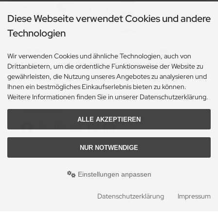
Diese Webseite verwendet Cookies und andere
Technologien
Wir verwenden Cookies und ähnliche Technologien, auch von
Drittanbietern, um die ordentliche Funktionsweise der Website zu
gewährleisten, die Nutzung unseres Angebotes zu analysieren und
Ihnen ein bestmögliches Einkaufserlebnis bieten zu können.
Weitere Informationen finden Sie in unserer Datenschutzerklärung.
Social Media
ALLE AKZEPTIEREN
NUR NOTWENDIGE
Alle Preise inkl. gesetzl. MwSt. zzgl.
Versandkosten
. Die durchgestrichenen Preise
Einstellungen anpassen
entsprechen dem bisherigen Preis bei CLE-Berufsbekleidung OnlineShop.
CLE-Berufsbekleidung OnlineShop © 2026 | Template © 2009-2026 by modified
Datenschutzerklärung
Impressum
eCommerce Shopsoftware
mod
ified eCommerce Shopsoftware © 2009-2026