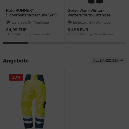
Rote RUNNEX®
Gelbe Warn-Winter-
Sicherheitshalbschuhe S1PS
Wetterschutz-Latzhose
ESD metallfrei SportStar 5114
leucht-gelb/grau ATLANTA
Lieferzeit:
3-4 Werktage
Lieferzeit:
3-4 Werktage
4PROTECT® 3485
84,99 EUR
114,98 EUR
inkl. 19 % MwSt. zzgl.
Versandkosten
inkl. 19 % MwSt. zzgl.
Versandkosten
Angebote
ALLE ANZEIGEN
30%