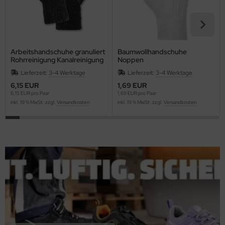
Arbeitshandschuhe granuliert
Baumwollhandschuhe
Rohrreinigung Kanalreinigung
Noppen
Führungshandschuhe
Lieferzeit:
3-4 Werktage
Lieferzeit:
3-4 Werktage
6,15 EUR
1,69 EUR
6,15 EUR pro Paar
1,69 EUR pro Paar
inkl. 19 % MwSt. zzgl.
Versandkosten
inkl. 19 % MwSt. zzgl.
Versandkosten