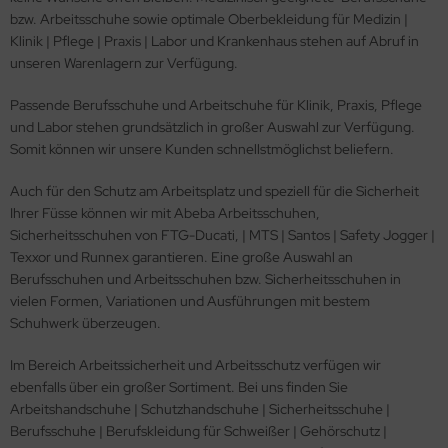
bzw. Arbeitsschuhe sowie optimale Oberbekleidung für Medizin |
lteschutzkleidung
fety Jogger SafetyShoes
nterhandschuhe
Klinik | Pflege | Praxis | Labor und Krankenhaus stehen auf Abruf in
ronghand®
unseren Warenlagern zur Verfügung.
genbekleidung
nweghandschuhe
RF
Passende Berufsschuhe und Arbeitschuhe für Klinik, Praxis, Pflege
hrerhandschuhe
und Labor stehen grundsätzlich in großer Auswahl zur Verfügung.
CTOR®
Somit können wir unsere Kunden schnellstmöglichst beliefern.
XXor
Auch für den Schutz am Arbeitsplatz und speziell für die Sicherheit
Ihrer Füsse können wir mit Abeba Arbeitsschuhen,
REMME
Sicherheitsschuhen von FTG-Ducati, | MTS | Santos | Safety Jogger |
Texxor und Runnex garantieren. Eine große Auswahl an
VEK®
Berufsschuhen und Arbeitsschuhen bzw. Sicherheitsschuhen in
vielen Formen, Variationen und Ausführungen mit bestem
Schuhwerk überzeugen.
Im Bereich Arbeitssicherheit und Arbeitsschutz verfügen wir
ebenfalls über ein großer Sortiment. Bei uns finden Sie
Arbeitshandschuhe | Schutzhandschuhe | Sicherheitsschuhe |
Berufsschuhe | Berufskleidung für Schweißer | Gehörschutz |